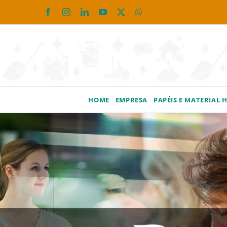
Ir
Facebook
Instagram
LinkedIn
YouTube
X
WhatsApp
para
o
conteúdo
HOME
EMPRESA
PAPÉIS E MATERIAL 