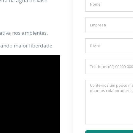
eira na água do vaso
ativa nos ambientes.
 dando maior liberdade.