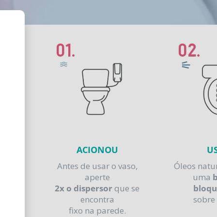
ACIONOU
U
Antes de usar o vaso,
Óleos natur
aperte
uma
b
2x o dispersor
que se
bloq
encontra
sobre
fixo na parede.