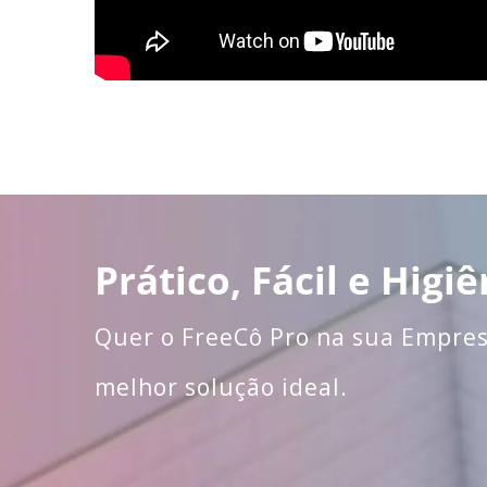
Prático, Fácil e Higiê
Quer o FreeCô Pro na sua Empres
melhor solução ideal.