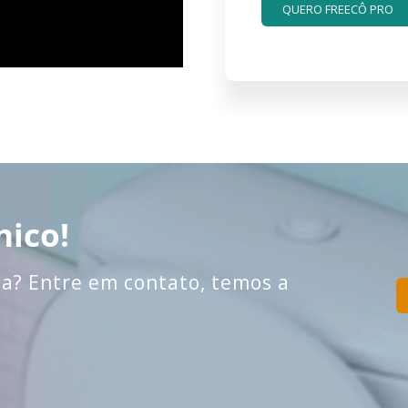
nico!
a? Entre em contato, temos a