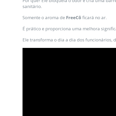
Por quê? Ele bloqueia o odor e cria uma barr
sanitário.
Somente o aroma de
FreeCô
ficará no ar.
É prático e proporciona uma melhora signific
Ele transforma o dia a dia dos funcionários,