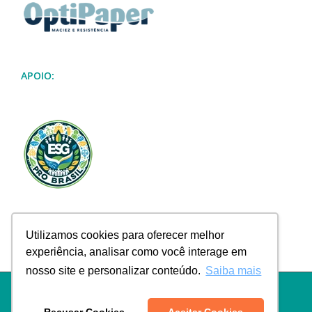
APOIO:
Utilizamos cookies para oferecer melhor
experiência, analisar como você interage em
nosso site e personalizar conteúdo.
Saiba mais
Política de Privacidade
|
Termos de Uso
|
Política de Troca e
Devolução
|
Política de Frete
|
Empresa
|
Contato