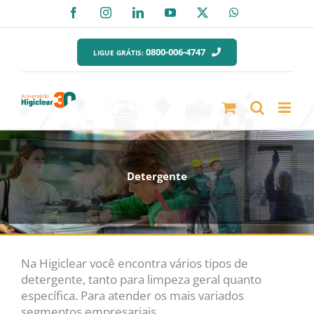
Ir
Facebook
Instagram
LinkedIn
YouTube
X
WhatsApp
para
o
0800-006-4747
LIGUE GRÁTIS:
conteúdo
Detergente
Na Higiclear você encontra vários tipos de
detergente, tanto para limpeza geral quanto
específica. Para atender os mais variados
segmentos empresariais.