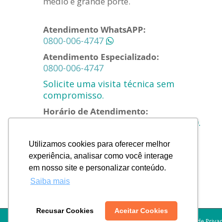
médio e grande porte.
Atendimento WhatsAPP:
0800-006-4747
Atendimento Especializado:
0800-006-4747
Solicite uma visita técnica sem
compromisso.
Horário de Atendimento:
Segunda a Quinta das 8h00 às 18h00.
Sexta das 8h00 às 17h00.
Utilizamos cookies para oferecer melhor
E-mail:
experiência, analisar como você interage
contato@higiclear.com.br
em nosso site e personalizar conteúdo.
Saiba mais
Recusar Cookies
Aceitar Cookies
Política de Priv