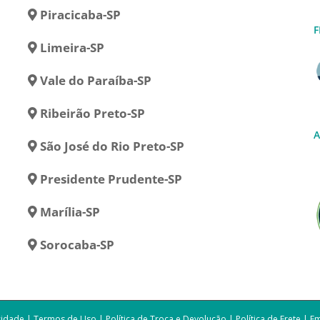
Piracicaba-SP
F
Limeira-SP
Vale do Paraíba-SP
Ribeirão Preto-SP
A
São José do Rio Preto-SP
Presidente Prudente-SP
Marília-SP
Sorocaba-SP
acidade
|
Termos de Uso
|
Política de Troca e Devolução
|
Política de Frete
|
E