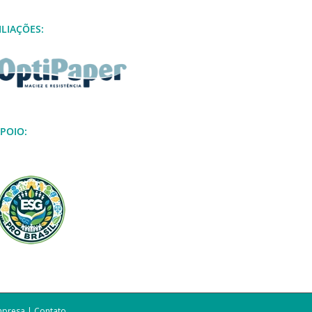
ILIAÇÕES:
POIO:
mpresa
|
Contato