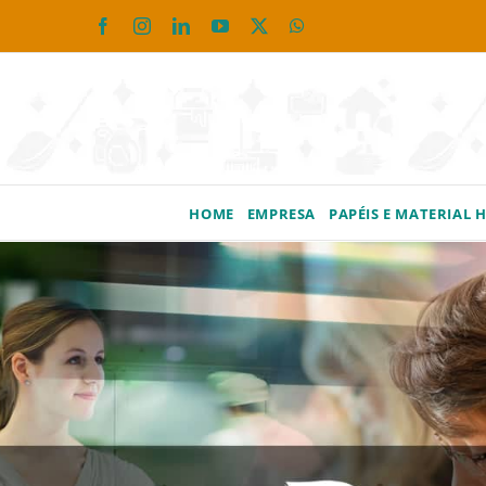
Ir
Facebook
Instagram
LinkedIn
YouTube
X
WhatsApp
para
o
conteúdo
HOME
EMPRESA
PAPÉIS E MATERIAL 