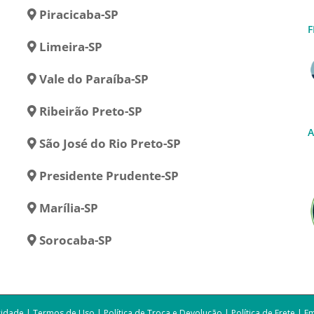
Piracicaba-SP
F
Limeira-SP
Vale do Paraíba-SP
Ribeirão Preto-SP
A
São José do Rio Preto-SP
Presidente Prudente-SP
Marília-SP
Sorocaba-SP
acidade
|
Termos de Uso
|
Política de Troca e Devolução
|
Política de Frete
|
E