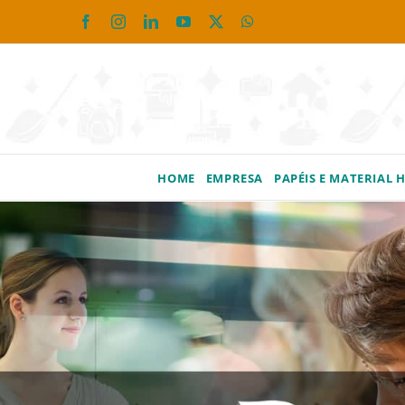
Ir
Facebook
Instagram
LinkedIn
YouTube
X
WhatsApp
para
o
conteúdo
HOME
EMPRESA
PAPÉIS E MATERIAL 