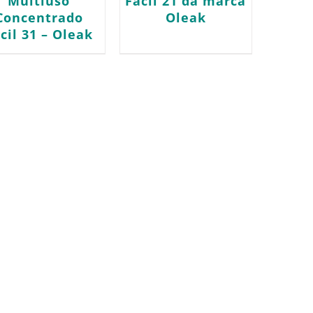
Multiuso
Fácil 21 da marca
Concentrado
Oleak
cil 31 – Oleak