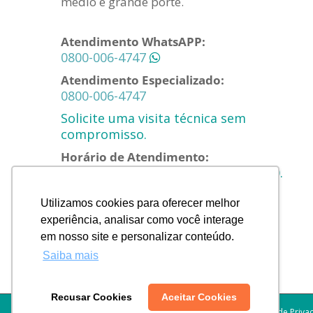
médio e grande porte.
Atendimento WhatsAPP:
0800-006-4747
Atendimento Especializado:
0800-006-4747
Solicite uma visita técnica sem
compromisso.
Horário de Atendimento:
Segunda a Quinta das 8h00 às 18h00.
Sexta das 8h00 às 17h00.
Utilizamos cookies para oferecer melhor
E-mail:
experiência, analisar como você interage
contato@higiclear.com.br
em nosso site e personalizar conteúdo.
Saiba mais
Recusar Cookies
Aceitar Cookies
Política de Priv