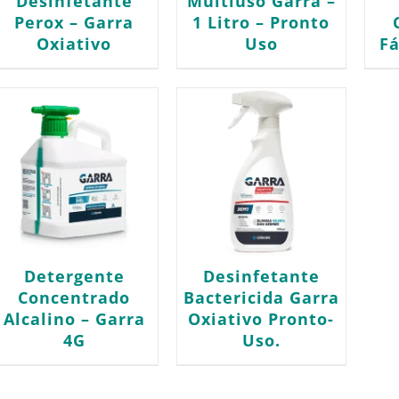
Desinfetante
Multiuso Garra –
Perox – Garra
1 Litro – Pronto
Oxiativo
Uso
Fá
Detergente
Desinfetante
Concentrado
Bactericida Garra
Alcalino – Garra
Oxiativo Pronto-
4G
Uso.