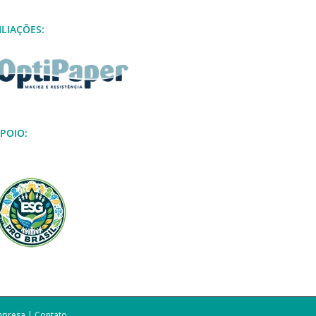
ILIAÇÕES:
POIO:
mpresa
|
Contato