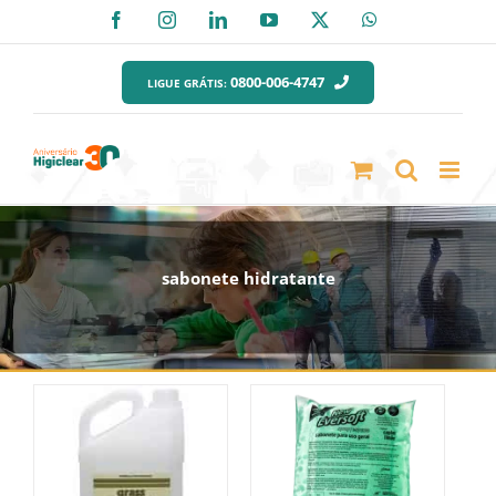
Ir
Facebook
Instagram
LinkedIn
YouTube
X
WhatsApp
para
o
0800-006-4747
LIGUE GRÁTIS:
conteúdo
sabonete hidratante