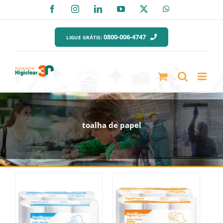
Ir
Facebook
Instagram
LinkedIn
YouTube
X
WhatsApp
para
o
0800-006-4747
LIGUE GRÁTIS:
conteúdo
toalha de papel