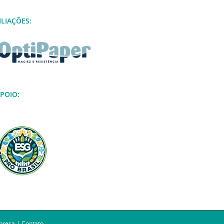
ILIAÇÕES:
POIO:
presa
|
Contato