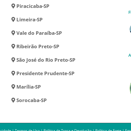
Piracicaba-SP
F
Limeira-SP
Vale do Paraíba-SP
Ribeirão Preto-SP
A
São José do Rio Preto-SP
Presidente Prudente-SP
Marília-SP
Sorocaba-SP
acidade
|
Termos de Uso
|
Política de Troca e Devolução
|
Política de Frete
|
Em