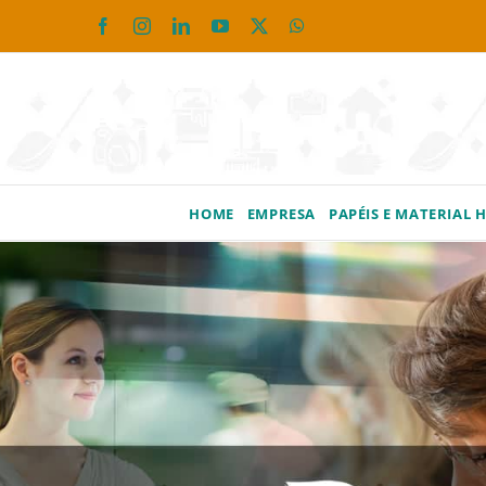
Ir
Facebook
Instagram
LinkedIn
YouTube
X
WhatsApp
para
o
conteúdo
HOME
EMPRESA
PAPÉIS E MATERIAL 