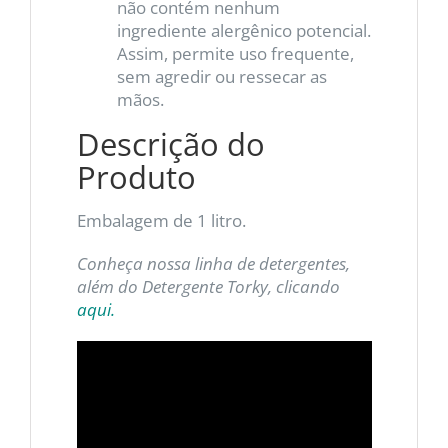
não contém nenhum
ingrediente alergênico potencial.
Assim, permite uso frequente,
sem agredir ou ressecar as
mãos.
Descrição do
Produto
Embalagem de 1 litro.
Conheça nossa linha de detergentes,
além do Detergente Torky, clicando
aqui.