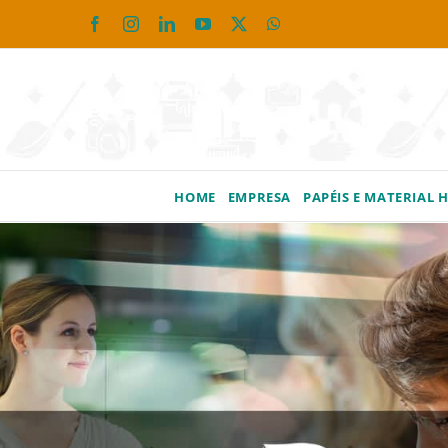
Ir
Facebook
Instagram
LinkedIn
YouTube
X
WhatsApp
para
o
conteúdo
HOME
EMPRESA
PAPÉIS E MATERIAL 