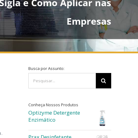
 Sigla e Como Aplicar nas
Empresas
o
Busca por Assunto:
Buscar
resultados
para:
Conheça Nossos Produtos
Optizyme Detergente
Enzimático
.
Prax Desinfetante