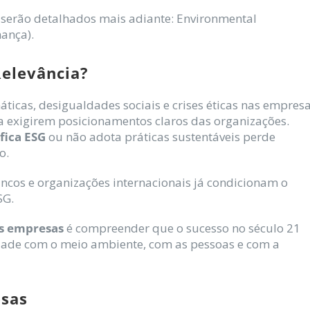
e serão detalhados mais adiante: Environmental
nança).
elevância?
icas, desigualdades sociais e crises éticas nas empres
a exigirem posicionamentos claros das organizações.
ifica ESG
ou não adota práticas sustentáveis perde
o.
ancos e organizações internacionais já condicionam o
SG.
as empresas
é compreender que o sucesso no século 21
idade com o meio ambiente, com as pessoas e com a
esas