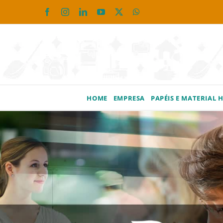
Ir
Facebook
Instagram
LinkedIn
YouTube
X
WhatsApp
para
o
conteúdo
HOME
EMPRESA
PAPÉIS E MATERIAL 