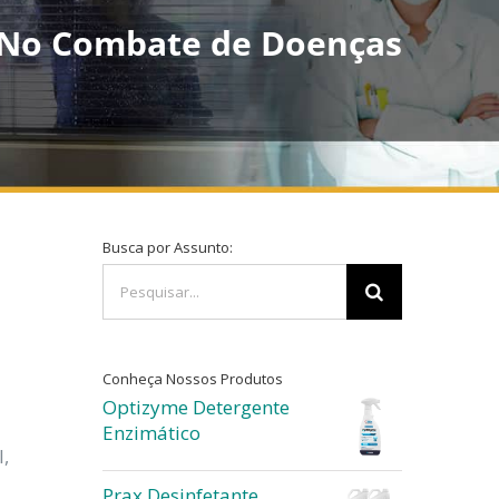
 No Combate de Doenças
Busca por Assunto:
Buscar
resultados
para:
Conheça Nossos Produtos
Optizyme Detergente
Enzimático
l,
Prax Desinfetante