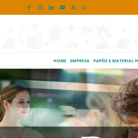
Ir
Facebook
Instagram
LinkedIn
YouTube
X
WhatsApp
para
o
conteúdo
HOME
EMPRESA
PAPÉIS E MATERIAL 