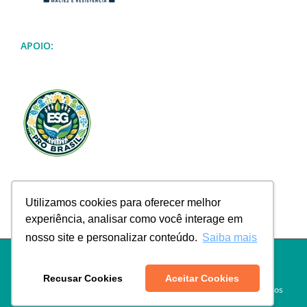
APOIO:
Utilizamos cookies para oferecer melhor
experiência, analisar como você interage em
nosso site e personalizar conteúdo.
Saiba mais
Política de Privacidade
|
Termos de Uso
|
Política de Troca e
Devolução
|
Política de Frete
|
Empresa
|
Contato
Recusar Cookies
Aceitar Cookies
© Copyright
2026 | Desenvolvido por
Softmus Soluções e Negócios
Empresariais.