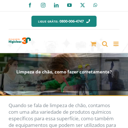
Ir
Facebook
Instagram
LinkedIn
YouTube
X
WhatsApp
para
o
0800-006-4747
LIGUE GRÁTIS:
conteúdo
Limpeza de chão, como fazer corretamente?
Quando se fala de limpeza de chão, contamos
com uma alta variedade de produtos químicos
específicos para essa superfície, como também
de equipamentos que podem ser utilizados para