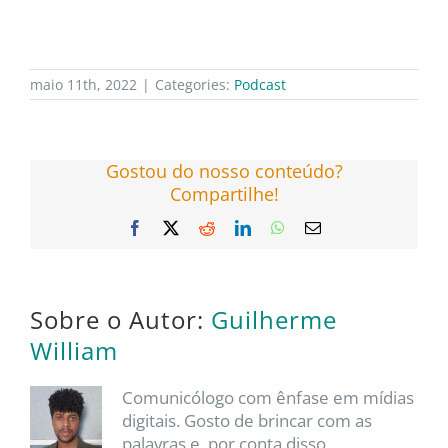
maio 11th, 2022
|
Categories:
Podcast
Gostou do nosso conteúdo?
Compartilhe!
Facebook
X
Reddit
LinkedIn
WhatsApp
E-
mail
Sobre o Autor:
Guilherme
William
Comunicólogo com ênfase em mídias
digitais. Gosto de brincar com as
palavras e, por conta disso,