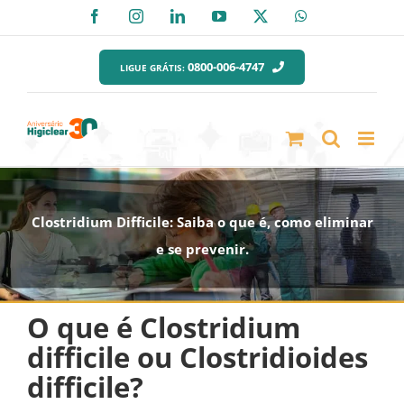
Ir
Facebook
Instagram
LinkedIn
YouTube
X
WhatsApp
para
o
0800-006-4747
LIGUE GRÁTIS:
conteúdo
Clostridium Difficile: Saiba o que é, como eliminar
e se prevenir.
O que é Clostridium
difficile ou Clostridioides
difficile?