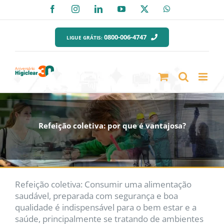
Ir
Facebook
Instagram
LinkedIn
YouTube
X
WhatsApp
para
o
0800-006-4747
LIGUE GRÁTIS:
conteúdo
Refeição coletiva: por que é vantajosa?
Refeição coletiva: Consumir uma alimentação
saudável, preparada com segurança e boa
qualidade é indispensável para o bem estar e a
saúde, principalmente se tratando de ambientes