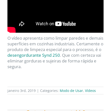
O vídeo apresenta como limpar paredes e demais
superfícies em cozinhas industriais. Certamente o
produto de limpeza especial para o processo, é o
desengordurante Synd 250
. Que com certeza vai
eliminar gorduras e sujeiras de forma rápida e
segura.
janeiro 3rd, 2019
|
Categories:
Modo de Usar
,
Vídeos