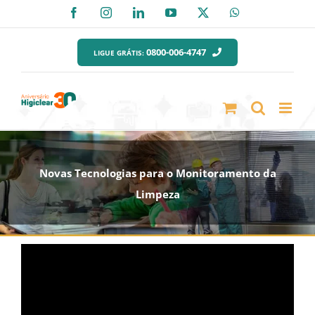
Ir
Facebook
Instagram
LinkedIn
YouTube
X
WhatsApp
para
o
0800-006-4747
LIGUE GRÁTIS:
conteúdo
Novas Tecnologias para o Monitoramento da
Limpeza