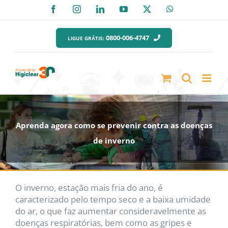
Ir
Facebook
Instagram
LinkedIn
YouTube
X
WhatsApp
para
o
0800-006-4747
LIGUE GRÁTIS:
conteúdo
Aprenda agora como se prevenir contra as doenças
de inverno
O inverno, estação mais fria do ano, é
caracterizado pelo tempo seco e a baixa umidade
do ar, o que faz aumentar consideravelmente as
doenças respiratórias, bem como as gripes e