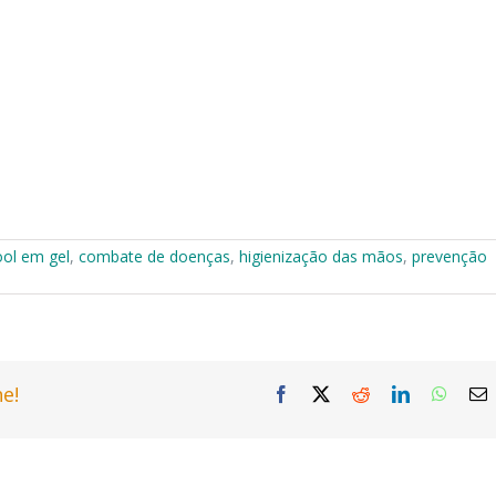
ool em gel
,
combate de doenças
,
higienização das mãos
,
prevenção
e!
Facebook
X
Reddit
LinkedIn
Whats
E
m