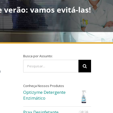
 verão: vamos evitá-las!
Busca por Assunto:
Buscar
resultados
a
para:
Conheça Nossos Produtos
Optizyme Detergente
Enzimático
Prax Desinfetante