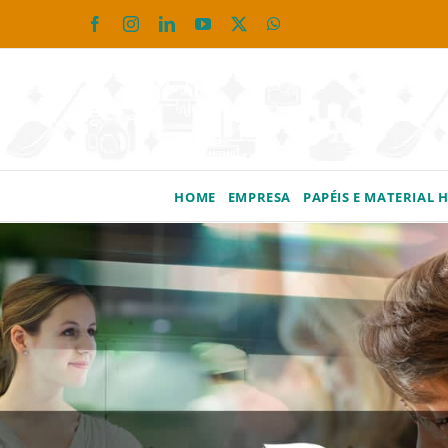
Ir
Facebook
Instagram
LinkedIn
YouTube
X
WhatsApp
para
o
conteúdo
HOME
EMPRESA
PAPÉIS E MATERIAL 