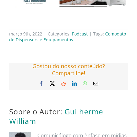
março 9th, 2022
|
Categories:
Podcast
|
Tags:
Comodato
de Dispensers e Equipamentos
Gostou do nosso conteúdo?
Compartilhe!
Facebook
X
Reddit
LinkedIn
WhatsApp
E-
mail
Sobre o Autor:
Guilherme
William
Comunicólogo com ênfase em mídias