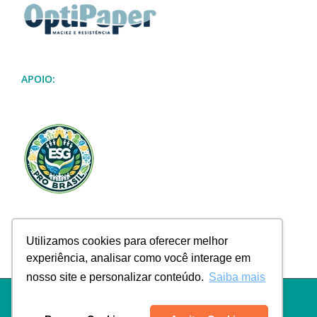
APOIO:
Utilizamos cookies para oferecer melhor
experiência, analisar como você interage em
nosso site e personalizar conteúdo.
Saiba mais
Política de Privacidade
|
Termos de Uso
|
Política de Troca e
Devolução
|
Política de Frete
|
Empresa
|
Contato