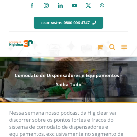
Ir
Facebook
Instagram
LinkedIn
YouTube
X
WhatsApp
para
o
0800-006-4747
LIGUE GRÁTIS:
conteúdo
Comodato de Dispensadores e Equipamentos –
Saiba Tudo
Nessa semana nosso podcast da Higiclear vai
discorrer sobre os pontos fortes e fracos do
sistema de comodato de dispensadores e
equipamentos, exclusivamente no segmento de