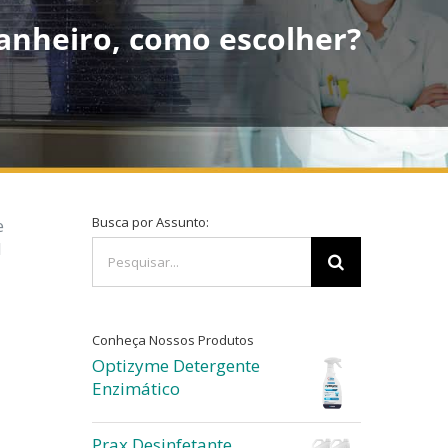
banheiro, como escolher?
Busca por Assunto:
e
Buscar
l
resultados
para:
Conheça Nossos Produtos
Optizyme Detergente
Enzimático
Prax Desinfetante