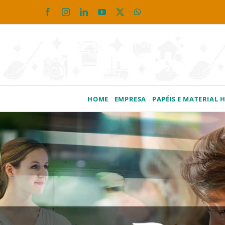
Ir
Facebook
Instagram
LinkedIn
YouTube
X
WhatsApp
para
o
conteúdo
HOME
EMPRESA
PAPÉIS E MATERIAL 