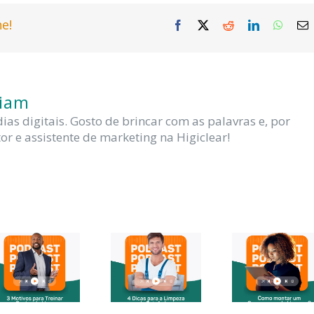
e!
Facebook
X
Reddit
LinkedIn
Whats
E
m
liam
s digitais. Gosto de brincar com as palavras e, por
or e assistente de marketing na Higiclear!