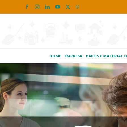
Ir
Facebook
Instagram
LinkedIn
YouTube
X
WhatsApp
para
o
conteúdo
HOME
EMPRESA
PAPÉIS E MATERIAL 