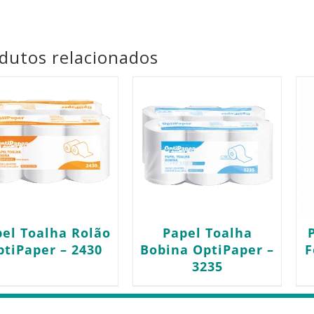
dutos relacionados
pel Toalha Rolão
Papel Toalha
ptiPaper – 2430
Bobina OptiPaper –
F
3235