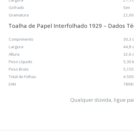
Largura
21.5 
Gofrado
Sim
Gramatura
22,00
Toalha de Papel Interfolhado 1929
–
Dados Té
Comprimento
30,3 
Largura
44,8 
Altura
32,6 
Peso Líquido
5,30 
Peso Bruto
5,155
Total de Folhas
4.500
EAN
7898
Qualquer dúvida, ligue p