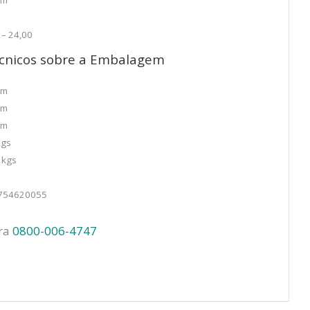
cm
 – 24,00
cnicos sobre a Embalagem
cm
cm
cm
kgs
 kgs
754620055
ara
0800-006-4747