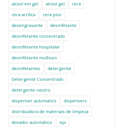
alcool em gel
alcool gel
cera
cera acrílica
cera piso
desengraxante
desinfetante
desinfetante concentrado
desinfetante hospitalar
desinfetante multiuso
desinfetantes
detergente
Detergente Concentrado
detergente neutro
dispenser automatico
dispensers
distribuidora de materiais de limpeza
dosador automático
epi