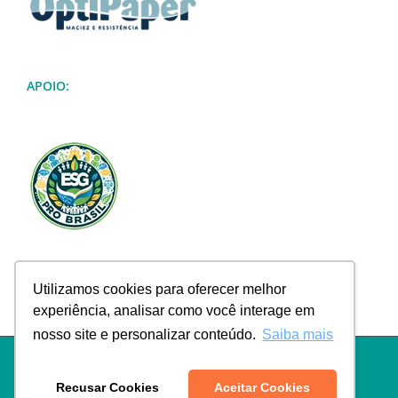
APOIO:
Utilizamos cookies para oferecer melhor
experiência, analisar como você interage em
nosso site e personalizar conteúdo.
Saiba mais
Política de Privacidade
|
Termos de Uso
|
Política de Troca e
Devolução
|
Política de Frete
|
Empresa
|
Contato
Recusar Cookies
Aceitar Cookies