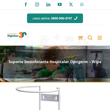
Ir
Facebook
Instagram
LinkedIn
YouTube
X
WhatsApp
para
o
0800-006-4747
LIGUE GRÁTIS:
conteúdo
Suporte Desinfetante Hospitalar Optigerm – Wipe