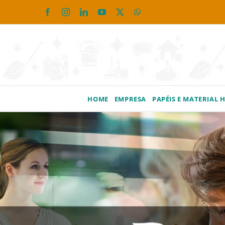
Ir
Facebook
Instagram
LinkedIn
YouTube
X
WhatsApp
para
o
conteúdo
HOME
EMPRESA
PAPÉIS E MATERIAL 