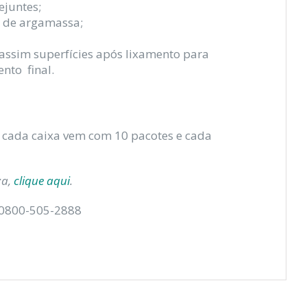
ejuntes;
s de argamassa;
ssim superfícies após lixamento para
nto final.
 cada caixa vem com 10 pacotes e cada
za,
clique aqui
.
 0800-505-2888