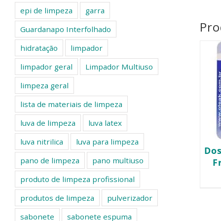
epi de limpeza
garra
Pro
Guardanapo Interfolhado
hidratação
limpador
limpador geral
Limpador Multiuso
limpeza geral
lista de materiais de limpeza
luva de limpeza
luva latex
luva nitrilica
luva para limpeza
Do
pano de limpeza
pano multiuso
F
produto de limpeza profissional
produtos de limpeza
pulverizador
sabonete
sabonete espuma