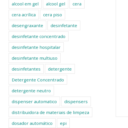
alcool em gel
alcool gel
cera
cera acrílica
cera piso
desengraxante
desinfetante
desinfetante concentrado
desinfetante hospitalar
desinfetante multiuso
desinfetantes
detergente
Detergente Concentrado
detergente neutro
dispenser automatico
dispensers
distribuidora de materiais de limpeza
dosador automático
epi