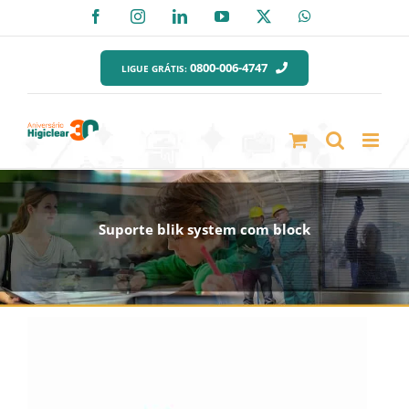
Ir
Facebook
Instagram
LinkedIn
YouTube
X
WhatsApp
para
o
0800-006-4747
LIGUE GRÁTIS:
conteúdo
Suporte blik system com block