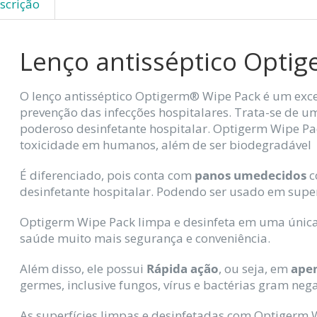
scrição
Lenço antisséptico Opti
O lenço antisséptico Optigerm® Wipe Pack é um exce
prevenção das infecções hospitalares. Trata-se de
poderoso desinfetante hospitalar. Optigerm Wipe Pa
toxicidade em humanos, além de ser biodegradável
É diferenciado, pois conta com
panos umedecidos
c
desinfetante hospitalar. Podendo ser usado em superfí
Optigerm Wipe Pack limpa e desinfeta em uma única 
saúde muito mais segurança e conveniência.
Além disso, ele possui
Rápida ação
, ou seja, em
ape
germes, inclusive fungos, vírus e bactérias gram nega
As superfícies limpas e desinfetadas com Optigerm 