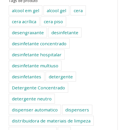
Tags de produto
alcool em gel
alcool gel
cera
cera acrílica
cera piso
desengraxante
desinfetante
desinfetante concentrado
desinfetante hospitalar
desinfetante multiuso
desinfetantes
detergente
Detergente Concentrado
detergente neutro
dispenser automatico
dispensers
distribuidora de materiais de limpeza