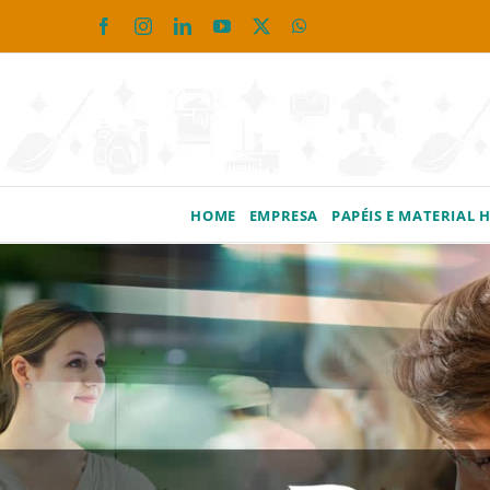
Ir
Facebook
Instagram
LinkedIn
YouTube
X
WhatsApp
para
o
conteúdo
HOME
EMPRESA
PAPÉIS E MATERIAL 