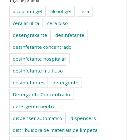
Tags de produto
alcool em gel
alcool gel
cera
cera acrílica
cera piso
desengraxante
desinfetante
desinfetante concentrado
desinfetante hospitalar
desinfetante multiuso
desinfetantes
detergente
Detergente Concentrado
detergente neutro
dispenser automatico
dispensers
distribuidora de materiais de limpeza