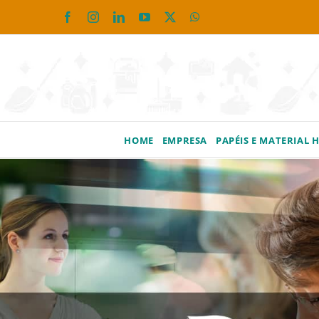
Ir
Facebook
Instagram
LinkedIn
YouTube
X
WhatsApp
para
o
conteúdo
HOME
EMPRESA
PAPÉIS E MATERIAL 