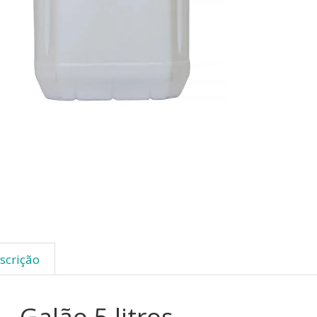
scrição
Galão 5 litros