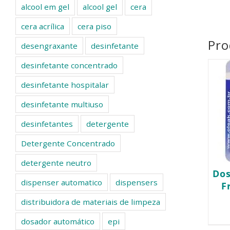
alcool em gel
alcool gel
cera
cera acrílica
cera piso
Pro
desengraxante
desinfetante
desinfetante concentrado
desinfetante hospitalar
desinfetante multiuso
desinfetantes
detergente
Detergente Concentrado
detergente neutro
Do
dispenser automatico
dispensers
F
distribuidora de materiais de limpeza
dosador automático
epi