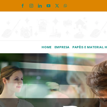
Ir
Facebook
Instagram
LinkedIn
YouTube
X
WhatsApp
para
o
conteúdo
HOME
EMPRESA
PAPÉIS E MATERIAL 