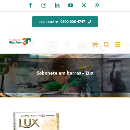
Ir
Facebook
Instagram
LinkedIn
YouTube
X
WhatsApp
para
o
0800-006-4747
LIGUE GRÁTIS:
conteúdo
Sabonete em barras – Lux