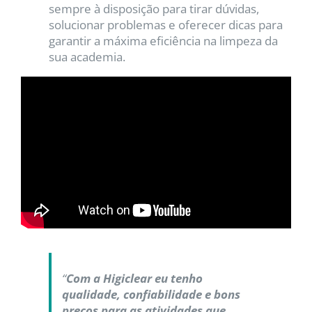
sempre à disposição para tirar dúvidas,
solucionar problemas e oferecer dicas para
garantir a máxima eficiência na limpeza da
sua academia.
“
Com a Higiclear eu tenho
qualidade, confiabilidade e bons
preços para as atividades que