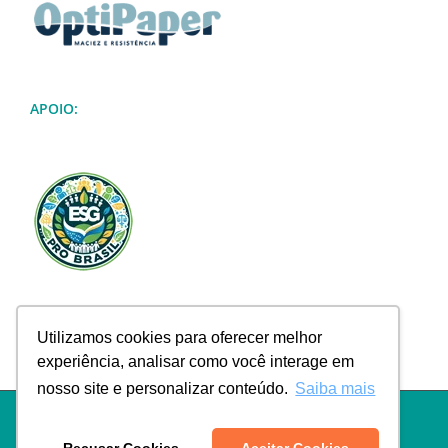
APOIO:
Utilizamos cookies para oferecer melhor
experiência, analisar como você interage em
nosso site e personalizar conteúdo.
Saiba mais
Política de Privacidade
|
Termos de Uso
|
Política de Troca e
Devolução
|
Política de Frete
|
Empresa
|
Contato