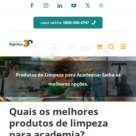
Ir
Facebook
Instagram
LinkedIn
YouTube
X
WhatsApp
para
o
0800-006-4747
LIGUE GRÁTIS:
conteúdo
Produtos de Limpeza para Academia: Saiba as
melhores opções.
Quais os melhores
produtos de limpeza
para academia
?