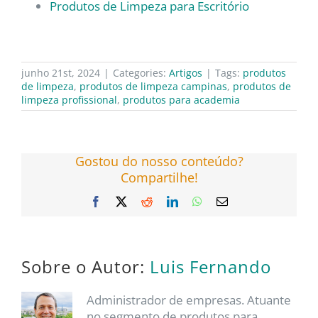
Produtos de Limpeza para Escritório
junho 21st, 2024
|
Categories:
Artigos
|
Tags:
produtos
de limpeza
,
produtos de limpeza campinas
,
produtos de
limpeza profissional
,
produtos para academia
Gostou do nosso conteúdo?
Compartilhe!
Facebook
X
Reddit
LinkedIn
WhatsApp
E-
mail
Sobre o Autor:
Luis Fernando
Administrador de empresas. Atuante
no segmento de produtos para