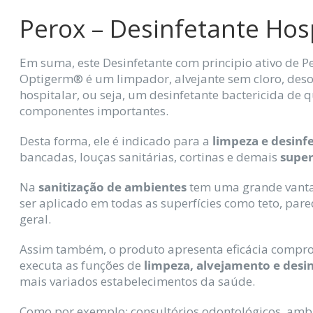
Perox – Desinfetante Hosp
Em suma, este Desinfetante com principio ativo de P
Optigerm® é um limpador, alvejante sem cloro, deso
hospitalar, ou seja, um desinfetante bactericida de 
componentes importantes.
Desta forma, ele é indicado para a
limpeza e desinf
bancadas, louças sanitárias, cortinas e demais
superf
Na
sanitização de ambientes
tem uma grande vantag
ser aplicado em todas as superfícies como teto, par
geral.
Assim também, o produto apresenta eficácia compro
executa as funções de
limpeza, alvejamento e desi
mais variados estabelecimentos da saúde.
Como por exemplo: consultórios odontológicos, ambula