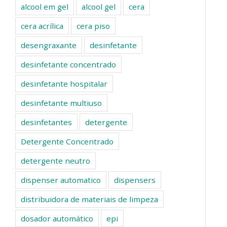
alcool em gel
alcool gel
cera
cera acrílica
cera piso
desengraxante
desinfetante
desinfetante concentrado
desinfetante hospitalar
desinfetante multiuso
desinfetantes
detergente
Detergente Concentrado
detergente neutro
dispenser automatico
dispensers
distribuidora de materiais de limpeza
dosador automático
epi