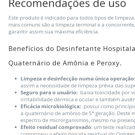
Recomendações de uso
Este produto é indicado para todos tipos de limpeza
mais comuns são a limpeza terminal e a concorrent
garantir assim sua máxima eficiência.
Benefícios do Desinfetante Hospital
Quaternário de Amônia e Peroxy.
Limpeza e desinfecção numa única operação
assim a necessidade de limpeza prévia das supe
Seguro para o usuário:
baixa toxicidade por v
irritabilidade dérmica e ocular e também ausên
Eficácia microbiológica:
possui como princípio
a quaternário de amônio de 5° geração. Deste
espectro de microrganismos, mesmo na presenç
Efeito residual comprovado
: um teste realiz
comprovou o efeito biocida residual do Optige