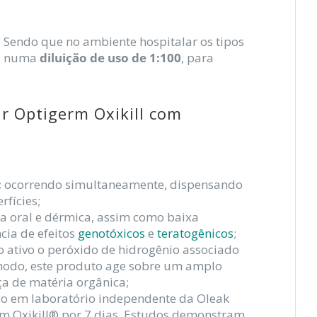
. Sendo que no ambiente hospitalar os tipos
e, numa
diluição de uso de 1:100
, para
ar Optigerm Oxikill com
:
ocorrendo simultaneamente, dispensando
rfícies;
ia oral e dérmica, assim como baixa
cia de efeitos
genotóxicos
e
teratogênicos
;
 ativo o peróxido de hidrogênio associado
 modo, este produto age sobre um amplo
a de matéria orgânica;
ado em laboratório independente da Oleak
rm Oxikill® por 7 dias. Estudos demonstram