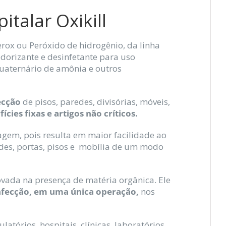
italar Oxikill
erox ou Peróxido de hidrogênio, da linha
dorizante e desinfetante para uso
quaternário de amônia e outros
ecção
de pisos, paredes, divisórias, móveis,
ícies fixas e artigos não críticos.
em, pois resulta em maior facilidade ao
edes, portas, pisos e mobília de um modo
vada na presença de matéria orgânica. Ele
nfecção, em uma única operação,
nos
tórios, hospitais, clínicas, laboratórios