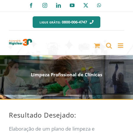
Ir
Facebook
Instagram
LinkedIn
YouTube
X
WhatsApp
para
o
0800-006-4747
LIGUE GRÁTIS:
conteúdo
Limpeza Profissional de Clínicas
Resultado Desejado:
Elaboração de um plano de limpeza e