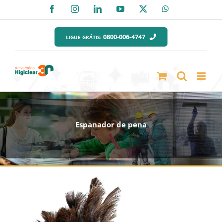
Ir
Facebook
Instagram
LinkedIn
YouTube
X
WhatsApp
para
o
0800-006-4747
LIGUE GRÁTIS:
conteúdo
Espanador de pena