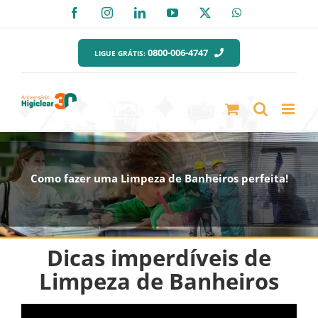
Ir
Facebook
Instagram
LinkedIn
YouTube
X
WhatsApp
para
o
0800-006-4747
LIGUE GRÁTIS:
conteúdo
Como fazer uma Limpeza de Banheiros perfeita!
Dicas imperdíveis de
Limpeza de Banheiros