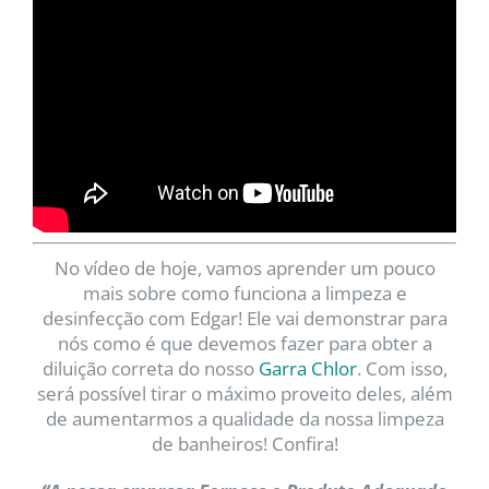
No vídeo de hoje, vamos aprender um pouco
mais sobre como funciona a limpeza e
desinfecção com Edgar! Ele vai demonstrar para
nós como é que devemos fazer para obter a
diluição correta do nosso
Garra Chlor
. Com isso,
será possível tirar o máximo proveito deles, além
de aumentarmos a qualidade da nossa limpeza
de banheiros! Confira!