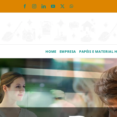
Ir
Facebook
Instagram
LinkedIn
YouTube
X
WhatsApp
para
o
conteúdo
HOME
EMPRESA
PAPÉIS E MATERIAL 