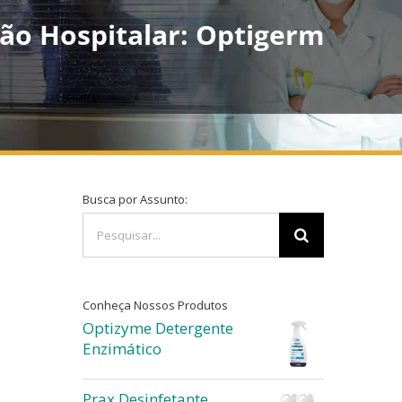
ão Hospitalar: Optigerm
Busca por Assunto:
Buscar
resultados
para:
Conheça Nossos Produtos
Optizyme Detergente
Enzimático
Prax Desinfetante