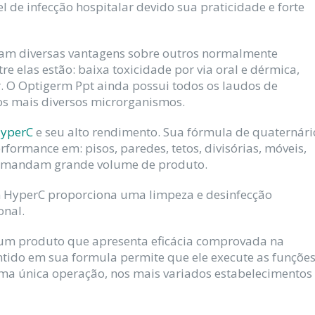
 de infecção hospitalar devido sua praticidade e forte
tam diversas vantagens sobre outros normalmente
 elas estão: baixa toxicidade por via oral e dérmica,
r. O Optigerm Ppt ainda possui todos os laudos de
os mais diversos microrganismos.
HyperC
e seu alto rendimento. Sua fórmula de quaternári
ormance em: pisos, paredes, tetos, divisórias, móveis,
 demandam grande volume de produto.
m HyperC proporciona uma limpeza e desinfecção
onal.
 um produto que apresenta eficácia comprovada na
tido em sua formula permite que ele execute as funçõe
uma única operação, nos mais variados estabelecimentos