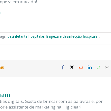
impeza em atacado!
i.
ags:
desinfetante hospitalar
,
limpeza e desinfecção hospitalar
,
e!
Facebook
X
Reddit
LinkedIn
Whats
E
m
liam
s digitais. Gosto de brincar com as palavras e, por
or e assistente de marketing na Higiclear!