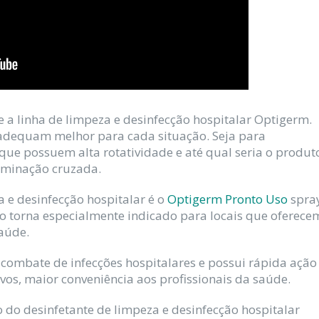
 a linha de limpeza e desinfecção hospitalar Optigerm.
 adequam melhor para cada situação. Seja para
que possuem alta rotatividade e até qual seria o produt
aminação cruzada.
 e desinfecção hospitalar é o
Optigerm Pronto Uso
spra
o torna especialmente indicado para locais que oferece
saúde.
 combate de infecções hospitalares e possui rápida ação
vos, maior conveniência aos profissionais da saúde.
do desinfetante de limpeza e desinfecção hospitalar