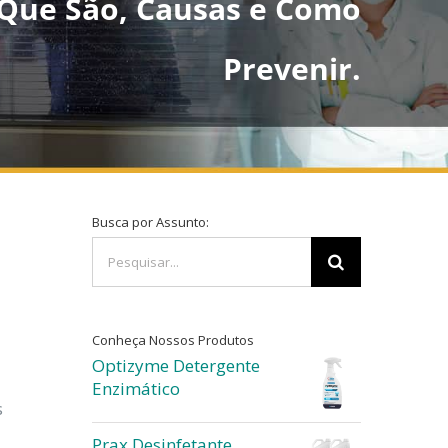
O Que São, Causas e Como
Prevenir.
Busca por Assunto:
Buscar
resultados
para:
Conheça Nossos Produtos
Optizyme Detergente
Enzimático
s
Prax Desinfetante