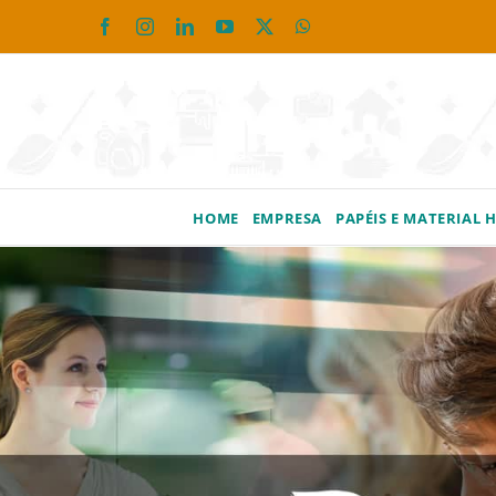
Ir
Facebook
Instagram
LinkedIn
YouTube
X
WhatsApp
para
o
conteúdo
HOME
EMPRESA
PAPÉIS E MATERIAL 