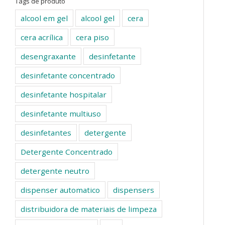
Tags de produto
alcool em gel
alcool gel
cera
cera acrílica
cera piso
desengraxante
desinfetante
desinfetante concentrado
desinfetante hospitalar
desinfetante multiuso
desinfetantes
detergente
Detergente Concentrado
detergente neutro
dispenser automatico
dispensers
distribuidora de materiais de limpeza