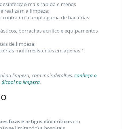
desinfecção mais rápida e menos
e realizam a limpeza;
na contra uma ampla gama de bactérias
plásticos, borrachas acrílico e equipamentos
nais de limpeza;
ctérias multirresistentes em apenas 1
ool na limpeza, com mais detalhes,
conheça o
 álcool na limpeza.
do
es fixas e artigos não críticos
em
não se limitando) a hospitais,