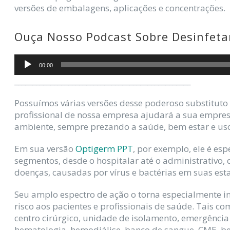
versões de embalagens, aplicações e concentrações.
Ouça Nosso Podcast Sobre Desinfeta
Tocador
00:00
de
_________________________________________________
áudio
Possuímos várias versões desse poderoso substituto
profissional de nossa empresa ajudará a sua empresa
ambiente, sempre prezando a saúde, bem estar e uso
Em sua versão
Optigerm PPT
, por exemplo, ele é es
segmentos, desde o hospitalar até o administrativo, 
doenças, causadas por vírus e bactérias em suas est
Seu amplo espectro de ação o torna especialmente i
risco aos pacientes e profissionais de saúde. Tais 
centro cirúrgico, unidade de isolamento, emergência 
hematologia, hemodiálise, banco de sangue, CME, berç