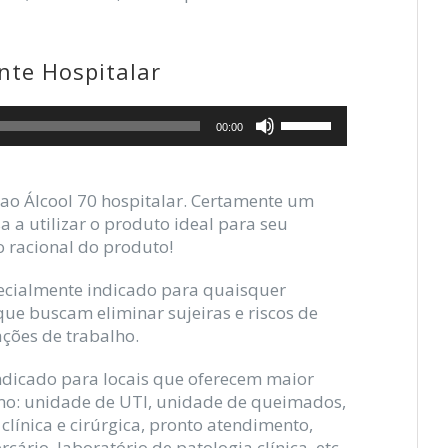
nte Hospitalar
Use
00:00
as
setas
para
 ao Álcool 70 hospitalar. Certamente um
cima
 a utilizar o produto ideal para seu
ou
 racional do produto!
para
baixo
pecialmente indicado para quaisquer
para
que buscam eliminar sujeiras e riscos de
aumentar
ações de trabalho.
ou
diminuir
ndicado para locais que oferecem maior
o
como: unidade de UTI, unidade de queimados,
volume.
clínica e cirúrgica, pronto atendimento,
ário, laboratório de patologia clínica, etc.