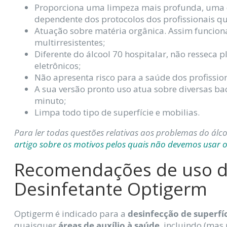
Proporciona uma limpeza mais profunda, uma 
dependente dos protocolos dos profissionais qu
Atuação sobre matéria orgânica. Assim funcio
multirresistentes;
Diferente do álcool 70 hospitalar, não resseca 
eletrônicos;
Não apresenta risco para a saúde dos profissio
A sua versão pronto uso atua sobre diversas ba
minuto;
Limpa todo tipo de superfície e mobilias.
Para ler todas questões relativas aos problemas do álc
artigo sobre os motivos pelos quais não devemos usar o
Recomendações de uso 
Desinfetante Optigerm
Optigerm é indicado para a
desinfecção de superfíci
quaisquer
áreas de auxílio à saúde
, incluindo (mas 