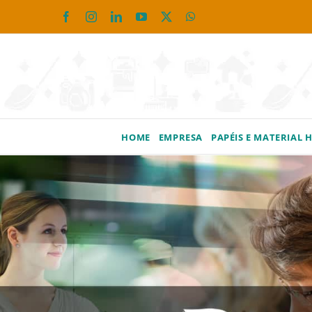
Ir
Facebook
Instagram
LinkedIn
YouTube
X
WhatsApp
para
o
conteúdo
HOME
EMPRESA
PAPÉIS E MATERIAL 