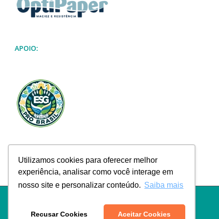
APOIO:
Utilizamos cookies para oferecer melhor
experiência, analisar como você interage em
nosso site e personalizar conteúdo.
Saiba mais
Política de Privacidade
|
Termos de Uso
|
Política de Troca e
Devolução
|
Política de Frete
|
Empresa
|
Contato
Recusar Cookies
Aceitar Cookies